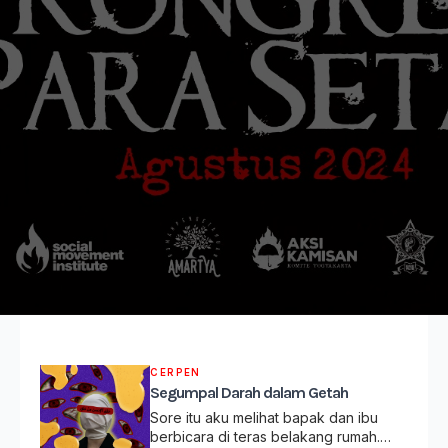
CERPEN
Segumpal Darah dalam Getah
Sore itu aku melihat bapak dan ibu
berbicara di teras belakang rumah.…