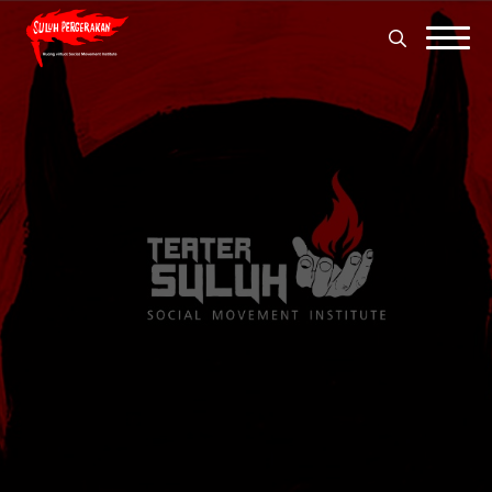
Search
for:
Search
for: