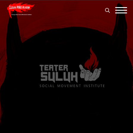
Search
for:
Search
for: