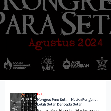
IMAJI
Kongres Para Setan: Ketika Penguasa
Lebih Setan Daripada Setan
Penulis: Panji Nugroho “Aku berlindung