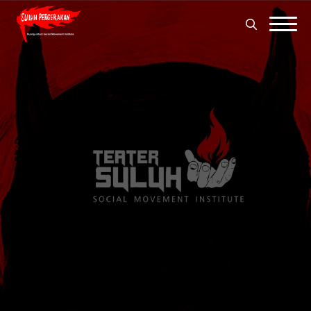
Search
for:
Search
for: