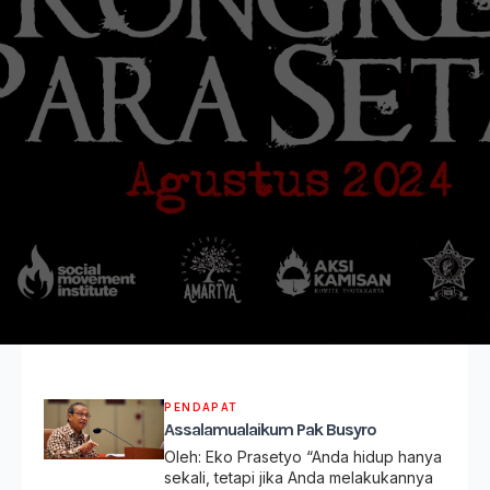
PENDAPAT
Assalamualaikum Pak Busyro
Oleh: Eko Prasetyo “Anda hidup hanya
sekali, tetapi jika Anda melakukannya