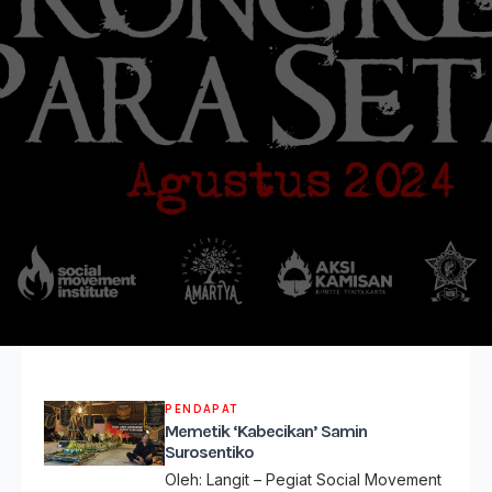
PENDAPAT
Memetik ‘Kabecikan’ Samin
Surosentiko
Oleh: Langit – Pegiat Social Movement