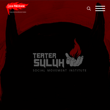
Search
for:
Search
for: