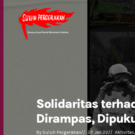
Solidaritas terh
Dirampas, Dipuku
By 
Suluh Pergerakan
//  
27 Jan 22
//  
Aktivitas