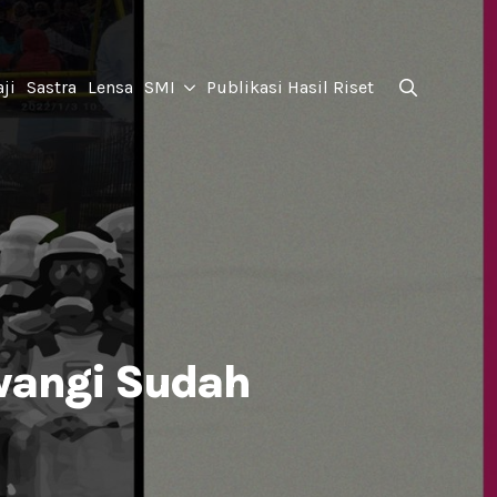
for:
ji
Sastra
Lensa
SMI
Publikasi Hasil Riset
Search
for:
uwangi Sudah