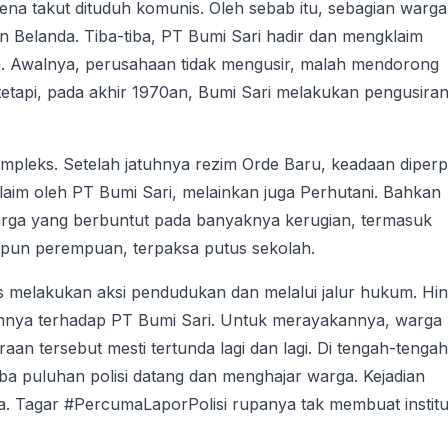
ena takut dituduh komunis. Oleh sebab itu, sebagian warga
 Belanda. Tiba-tiba, PT Bumi Sari hadir dan mengklaim
a. Awalnya, perusahaan tidak mengusir, malah mendorong
etapi, pada akhir 1970an, Bumi Sari melakukan pengusira
kompleks. Setelah jatuhnya rezim Orde Baru, keadaan diper
klaim oleh PT Bumi Sari, melainkan juga Perhutani. Bahkan
rga yang berbuntut pada banyaknya kerugian, termasuk
aupun perempuan, terpaksa putus sekolah.
 melakukan aksi pendudukan dan melalui jalur hukum. Hi
nnya terhadap PT Bumi Sari. Untuk merayakannya, warga
n tersebut mesti tertunda lagi dan lagi. Di tengah-tengah
iba puluhan polisi datang dan menghajar warga. Kejadian
. Tagar #PercumaLaporPolisi rupanya tak membuat institu