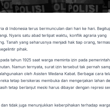
ria di Indonesia terus bermunculan dari hari ke hari. Begit
i. Nyaris satu abad terlipat waktu, konflik agraria yang
g. Tanah yang seharusnya menjadi hak tiap orang, terma
gelintir pihak.
 pada tahun 1925 saat warga meminta izin pada pemerintah
utan. Namun ternyata, surat izin tersebut tak pernah samp
lahgunakan oleh Asisten Wedana Kabat. Berbagai cara tel
reka tetap bersikeras membuka dan mengerjakan lahan d
h tetap berlanjut meski harus dibayar dengan represi se
 dan tidak juga menunjukkan keberpihakan terhadap warg