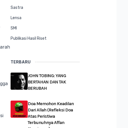
Sastra
Lensa
n
SMI
Publikasi Hasil Riset
parah
TERBARU
JOHN TOBING: YANG
BERTAHAN DAN TAK
ngga
BERUBAH
Doa Memohon Keadilan
Dari Allah (Refleksi Doa
si
Atas Peristiwa
Terbunuhnya Affan