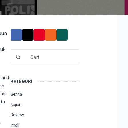
upun
suk
Search
for:
ai di
KATEGORI
ah
emi
Berita
rta
Kajian
Review
a
Imaji