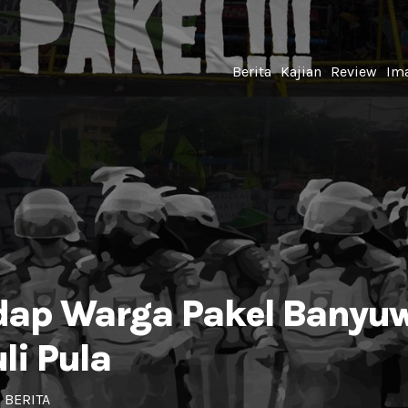
Berita
Kajian
Review
Ima
adap Warga Pakel Bany
li Pula
BERITA