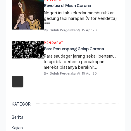
Revolusi di Masa Corona
Negeri ini tak sekedar membutuhkan
gedung tapi harapan (V for Vendetta)
***…
By 
Suluh Pergerakan
// 
15 Apr 20
PENDAPAT
Para Penumpang Gelap Corona
Para saudagar jarang sekali bertemu,
tetapi bila bertemu percakapan
mereka biasanya berakhir…
By 
Suluh Pergerakan
// 
15 Apr 20
KATEGORI
Berita
Kajian