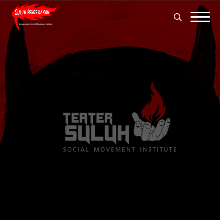
Search
for:
Search
for: