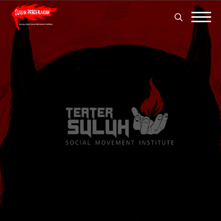
Search
for:
Search
for: