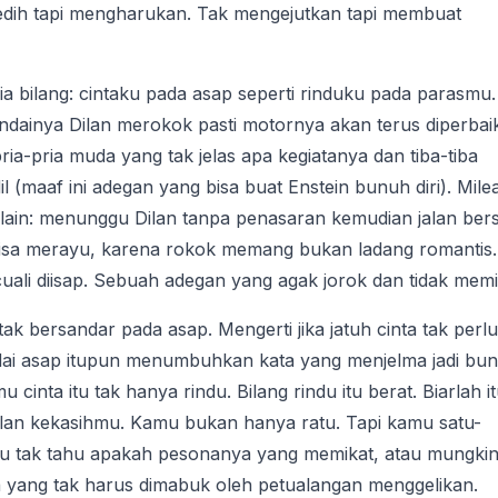
dih tapi mengharukan. Tak mengejutkan tapi membuat
ia bilang: cintaku pada asap seperti rinduku pada parasmu.
eandainya Dilan merokok pasti motornya akan terus diperbaik
a-pria muda yang tak jelas apa kegiatanya dan tiba-tiba
maaf ini adegan yang bisa buat Enstein bunuh diri). Mile
lain: menunggu Dilan tanpa penasaran kemudian jalan be
 bisa merayu, karena rokok memang bukan ladang romantis.
uali diisap. Sebuah adegan yang agak jorok dan tidak memi
ak bersandar pada asap. Mengerti jika jatuh cinta tak perlu
nodai asap itupun menumbuhkan kata yang menjelma jadi bun
nta itu tak hanya rindu. Bilang rindu itu berat. Biarlah i
ilan kekasihmu. Kamu bukan hanya ratu. Tapi kamu satu-
aku tak tahu apakah pesonanya yang memikat, atau mungki
inta yang tak harus dimabuk oleh petualangan menggelikan.