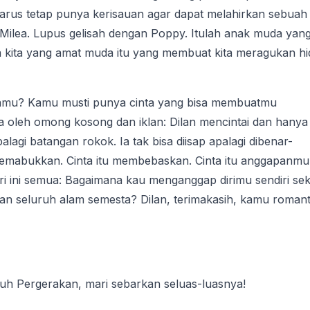
 harus tetap punya kerisauan agar dapat melahirkan sebuah
a Milea. Lupus gelisah dengan Poppy. Itulah anak muda yan
sia kita yang amat muda itu yang membuat kita meragukan hi
kamu? Kamu musti punya cinta yang bisa membuatmu
 oleh omong kosong dan iklan: Dilan mencintai dan hanya 
lagi batangan rokok. Ia tak bisa diisap apalagi dibenar-
 memabukkan. Cinta itu membebaskan. Cinta itu anggapanmu
iri ini semua: Bagaimana kau menganggap dirimu sendiri se
awan seluruh alam semesta? Dilan, terimakasih, kamu romant
luh Pergerakan, mari sebarkan seluas-luasnya!