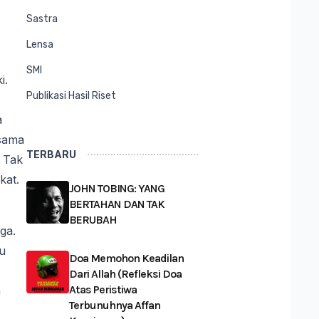
Sastra
Lensa
SMI
i.
Publikasi Hasil Riset
a
rsama
TERBARU
 Tak
kat.
JOHN TOBING: YANG
BERTAHAN DAN TAK
BERUBAH
ga.
tu
Doa Memohon Keadilan
Dari Allah (Refleksi Doa
Atas Peristiwa
n
Terbunuhnya Affan