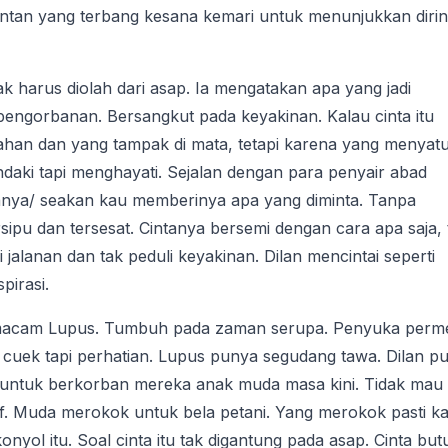
jantan yang terbang kesana kemari untuk menunjukkan diri
ak harus diolah dari asap. Ia mengatakan apa yang jadi
pengorbanan. Bersangkut pada keyakinan. Kalau cinta itu
indahan dan yang tampak di mata, tetapi karena yang menyat
endaki tapi menghayati. Sejalan dengan para penyair abad
danya/ seakan kau memberinya apa yang diminta. Tanpa
rsipu dan tersesat. Cintanya bersemi dengan cara apa saja, 
i jalanan dan tak peduli keyakinan. Dilan mencintai seperti
pirasi.
 macam Lupus. Tumbuh pada zaman serupa. Penyuka perm
 cuek tapi perhatian. Lupus punya segudang tawa. Dilan p
t untuk berkorban mereka anak muda masa kini. Tidak mau
tif. Muda merokok untuk bela petani. Yang merokok pasti k
nyol itu. Soal cinta itu tak digantung pada asap. Cinta but