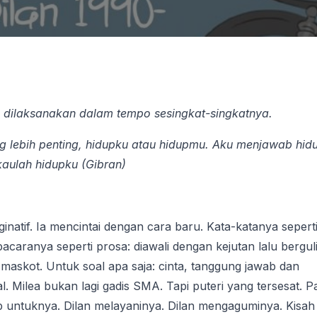
: dilaksanakan dalam tempo sesingkat-singkatnya.
 lebih penting, hidupku atau hidupmu. Aku menjawab hid
kaulah hidupku (Gibran)
inatif. Ia mencintai dengan cara baru. Kata-katanya sepert
pacaranya seperti prosa: diawali dengan kejutan lalu bergul
 maskot. Untuk soal apa saja: cinta, tanggung jawab dan
l. Milea bukan lagi gadis SMA. Tapi puteri yang tersesat. P
up untuknya. Dilan melayaninya. Dilan mengaguminya. Kisah