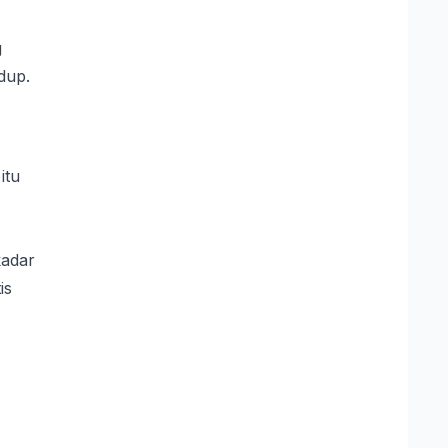
g
dup.
itu
kadar
is