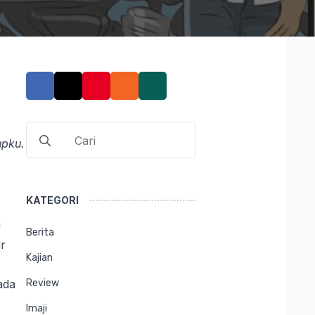
Search
upku.
for:
KATEGORI
i
Berita
ir
Kajian
ada
Review
Imaji