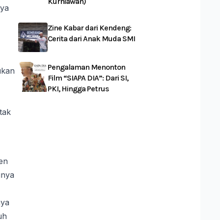
Kurniawan)
nya
Zine Kabar dari Kendeng:
Cerita dari Anak Muda SMI
Pengalaman Menonton
ukan
Film “SIAPA DIA”: Dari SI,
PKI, Hingga Petrus
tak
en
unya
aya
uh