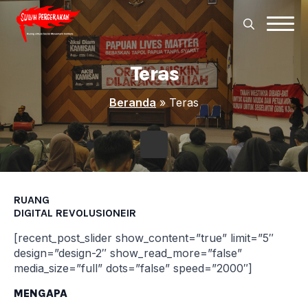
Sear
for:
Search
for:
Teras
Beranda
»
Teras
RUANG
DIGITAL REVOLUSIONEIR
[recent_post_slider show_content=”true” limit=”5″
design=”design-2″ show_read_more=”false”
media_size=”full” dots=”false” speed=”2000″]
MENGAPA