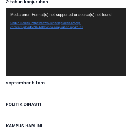
2 tahun kanjuruhan
Pemutar
Media error: Format(s) not supported or source(s) not found
Video
Unduh Berkas: https://new.suluhpergerakan.org/wp-
content/uploads/2024/09/video-kanjuruhan.mp4?_=1
september hitam
POLITIK DINASTI
KAMPUS HARI INI