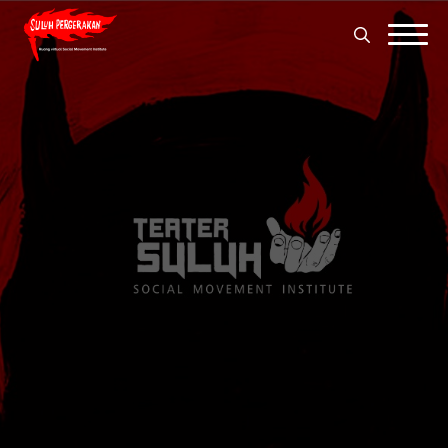
Search
for:
Search
for: