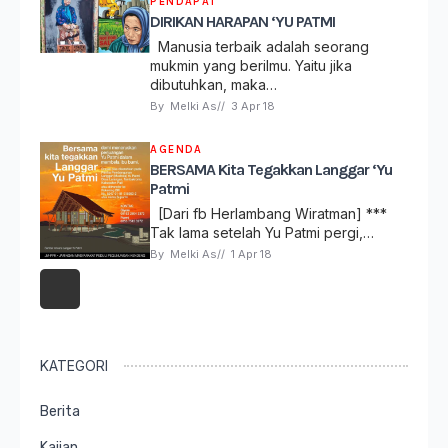
PENDAPAT
DIRIKAN HARAPAN ‘YU PATMI
Manusia terbaik adalah seorang
mukmin yang berilmu. Yaitu jika
dibutuhkan, maka…
By 
Melki As
// 
3 Apr 18
AGENDA
BERSAMA Kita Tegakkan Langgar ‘Yu
Patmi
[Dari fb Herlambang Wiratman] ***
Tak lama setelah Yu Patmi pergi,…
By 
Melki As
// 
1 Apr 18
KATEGORI
Berita
Kajian