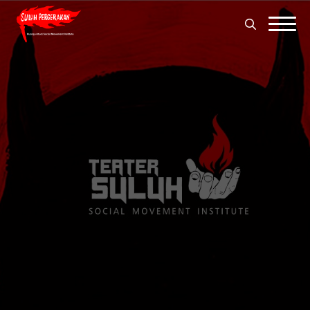
Search
for:
Search
for: