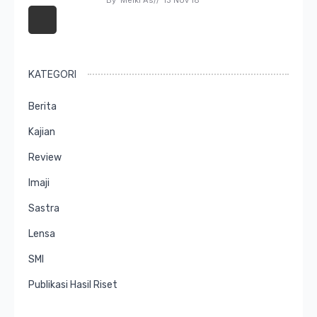
By 
Melki As
// 
13 Nov 18
KATEGORI
Berita
Kajian
Review
Imaji
Sastra
Lensa
SMI
Publikasi Hasil Riset