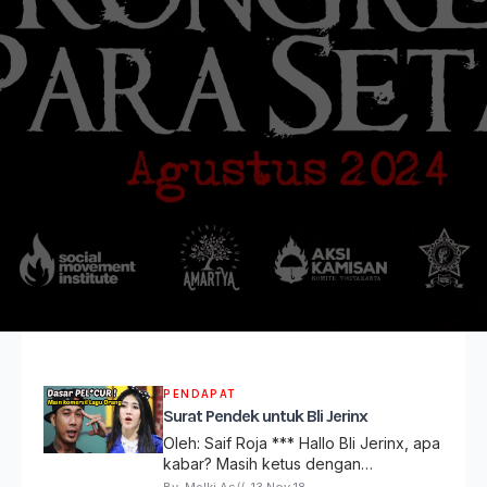
PENDAPAT
Surat Pendek untuk Bli Jerinx
Oleh: Saif Roja *** Hallo Bli Jerinx, apa
kabar? Masih ketus dengan…