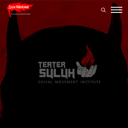
Search
for:
Search
for: