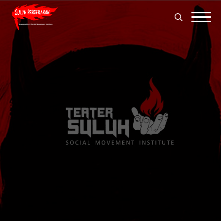
Search
for:
Search
for: