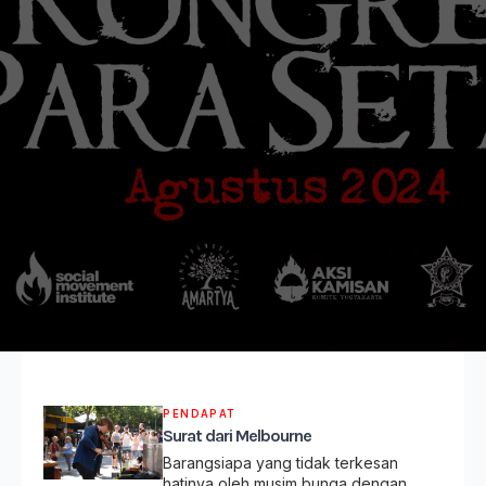
PENDAPAT
Surat dari Melbourne
Barangsiapa yang tidak terkesan
hatinya oleh musim bunga dengan