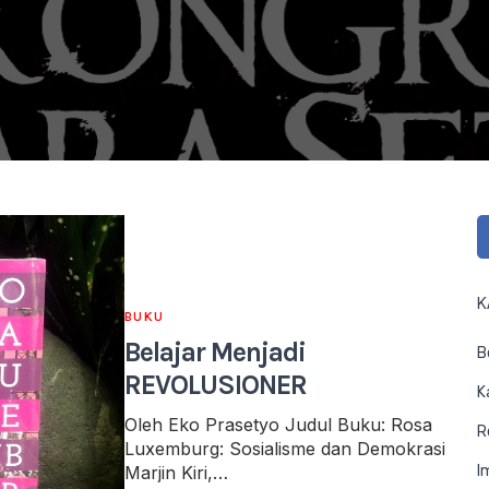
K
BUKU
Belajar Menjadi
B
REVOLUSIONER
K
Oleh Eko Prasetyo Judul Buku: Rosa
R
Luxemburg: Sosialisme dan Demokrasi
Marjin Kiri,…
I