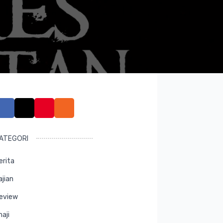
ATEGORI
erita
ajian
eview
maji