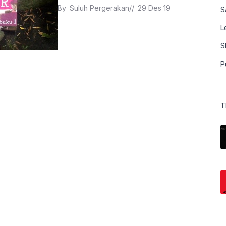
By 
Suluh Pergerakan
// 
29 Des 19
S
L
S
P
T