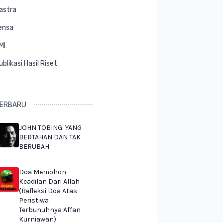
astra
ensa
MI
ublikasi Hasil Riset
ERBARU
JOHN TOBING: YANG
BERTAHAN DAN TAK
BERUBAH
Doa Memohon
Keadilan Dari Allah
(Refleksi Doa Atas
Peristiwa
Terbunuhnya Affan
Kurniawan)