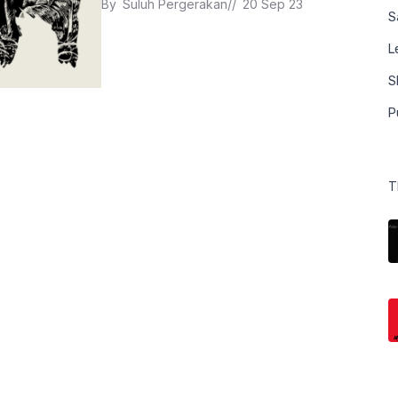
By 
Suluh Pergerakan
// 
20 Sep 23
S
L
S
P
T