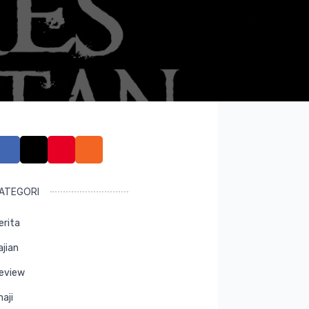
ATEGORI
erita
ajian
eview
maji