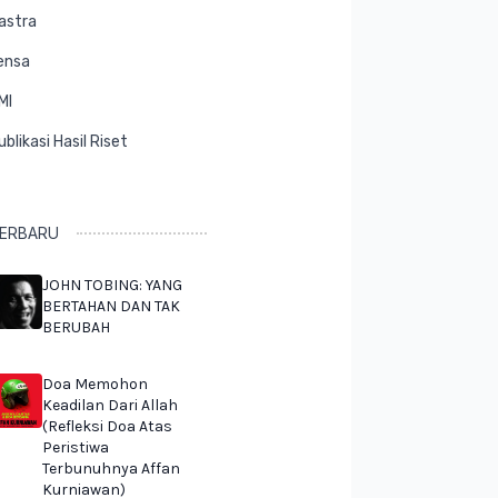
astra
ensa
MI
ublikasi Hasil Riset
ERBARU
JOHN TOBING: YANG
BERTAHAN DAN TAK
BERUBAH
Doa Memohon
Keadilan Dari Allah
(Refleksi Doa Atas
Peristiwa
Terbunuhnya Affan
Kurniawan)