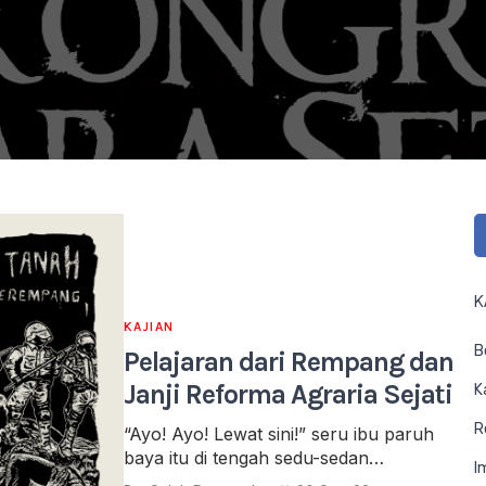
K
KAJIAN
B
Pelajaran dari Rempang dan
Janji Reforma Agraria Sejati
K
R
“Ayo! Ayo! Lewat sini!” seru ibu paruh
baya itu di tengah sedu-sedan…
I