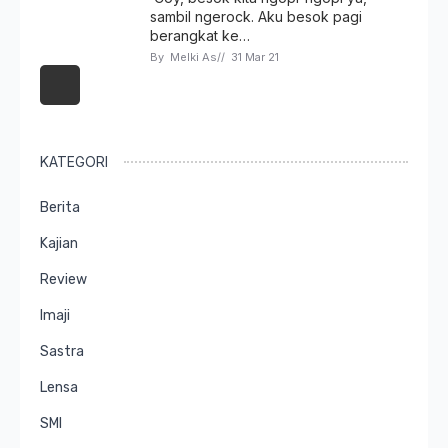
sambil ngerock. Aku besok pagi
berangkat ke…
By 
Melki As
// 
31 Mar 21
KATEGORI
Berita
Kajian
Review
Imaji
Sastra
Lensa
SMI