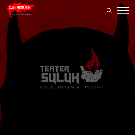
Search
for:
Search
for: