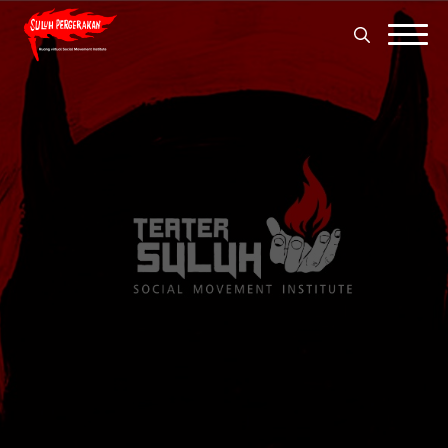
Search
for:
Search
for: