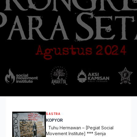
SASTRA
KOPYOR
Tuhu Hermawan – [Pegiat Social
Movement Institute] *** Senja