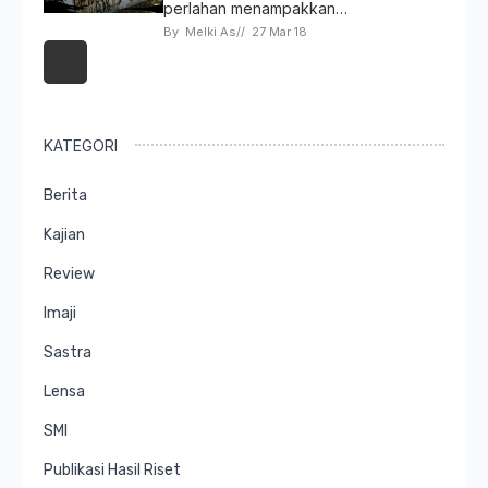
perlahan menampakkan…
By 
Melki As
// 
27 Mar 18
KATEGORI
Berita
Kajian
Review
Imaji
Sastra
Lensa
SMI
Publikasi Hasil Riset