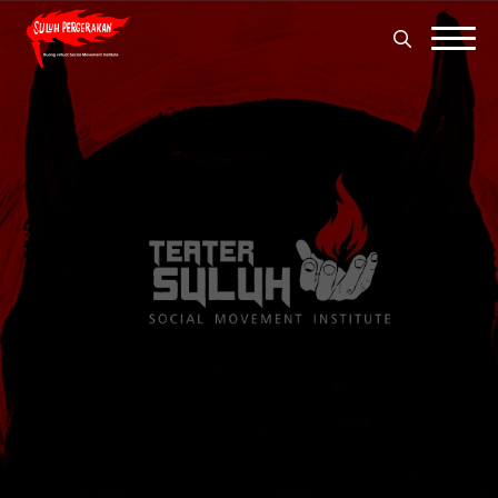
Search
for:
Search
for: