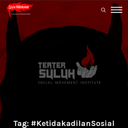
Search
for:
Search
for:
Tag:
#KetidakadilanSosial