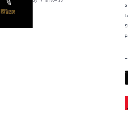
By 
// 
19 Nov 23
S
L
S
P
T