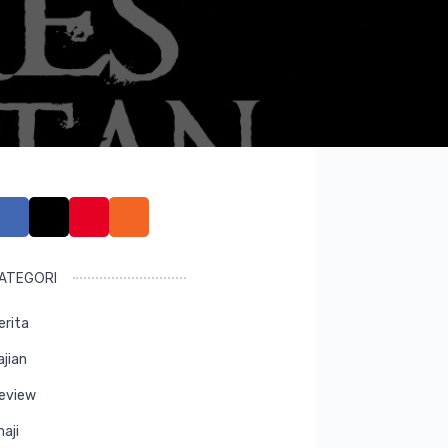
ATEGORI
erita
ajian
eview
maji