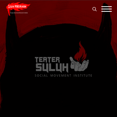
Search
for:
Search
for: