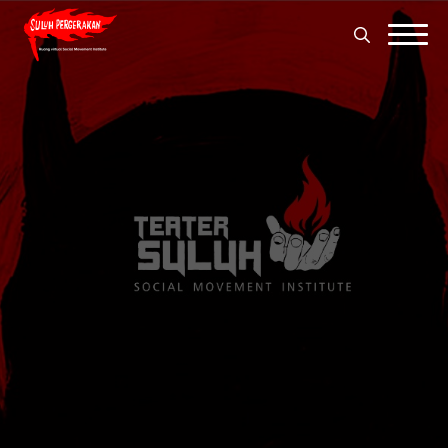
Search
for:
Search
for: