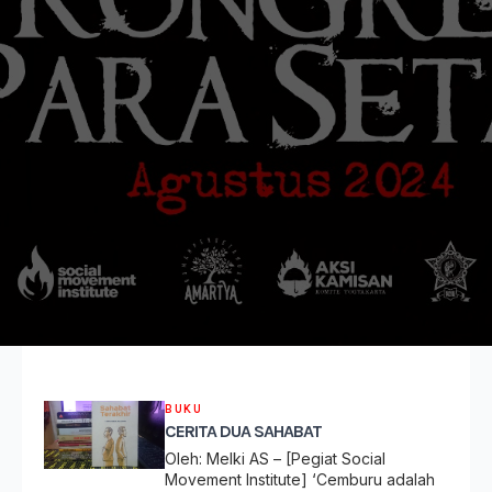
BUKU
CERITA DUA SAHABAT
Oleh: Melki AS – [Pegiat Social
Movement Institute] ‘Cemburu adalah