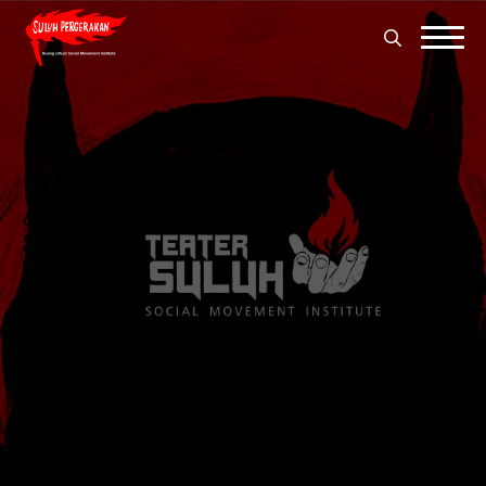
Search
for:
Search
for: