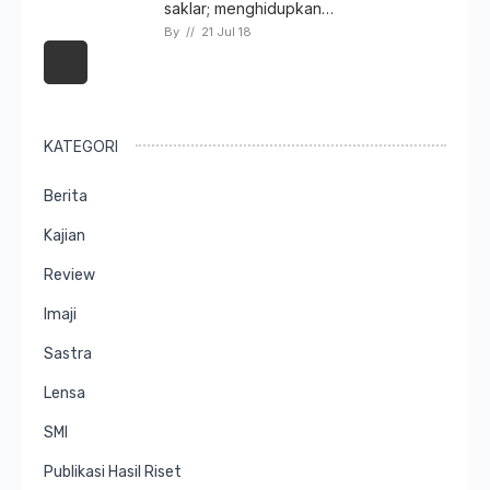
saklar; menghidupkan…
By 
// 
21 Jul 18
KATEGORI
Berita
Kajian
Review
Imaji
Sastra
Lensa
SMI
Publikasi Hasil Riset