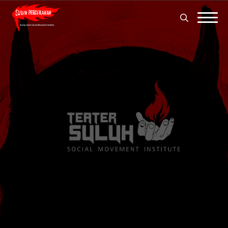
Search
for:
Search
for: