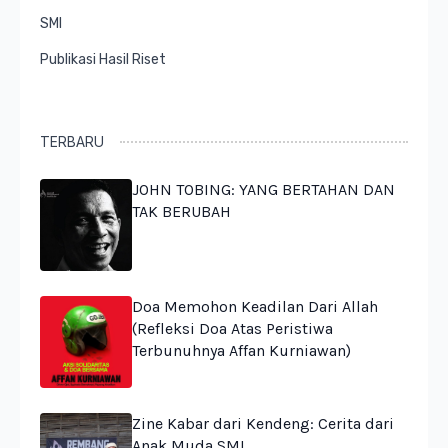
SMI
Publikasi Hasil Riset
TERBARU
JOHN TOBING: YANG BERTAHAN DAN
TAK BERUBAH
Doa Memohon Keadilan Dari Allah
(Refleksi Doa Atas Peristiwa
Terbunuhnya Affan Kurniawan)
Zine Kabar dari Kendeng: Cerita dari
Anak Muda SMI