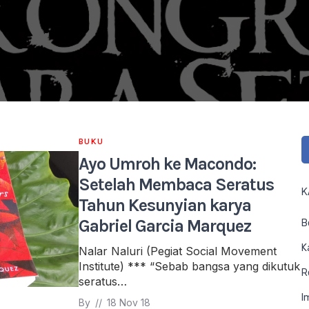
BUKU
Ayo Umroh ke Macondo:
Setelah Membaca Seratus
K
Tahun Kesunyian karya
Gabriel Garcia Marquez
B
K
Nalar Naluri (Pegiat Social Movement
Institute) *** “Sebab bangsa yang dikutuk
R
seratus…
I
By 
// 
18 Nov 18