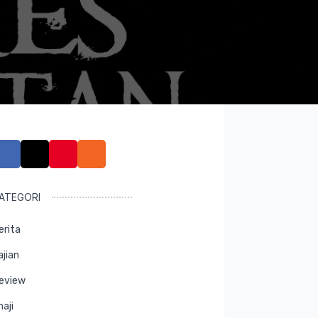
ATEGORI
erita
ajian
eview
maji