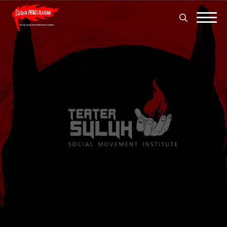
Search
for:
Search
for: