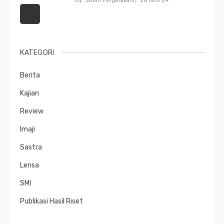
By 
Suluh Pergerakan
// 
29 Nov 24
KATEGORI
Berita
Kajian
Review
Imaji
Sastra
Lensa
SMI
Publikasi Hasil Riset