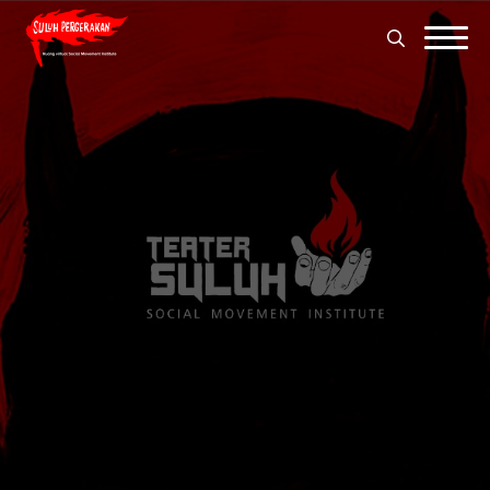
Search
for:
Search
for: