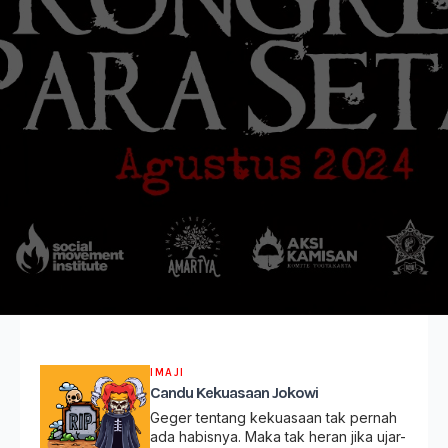
IMAJI
Candu Kekuasaan Jokowi
Geger tentang kekuasaan tak pernah
ada habisnya. Maka tak heran jika ujar-