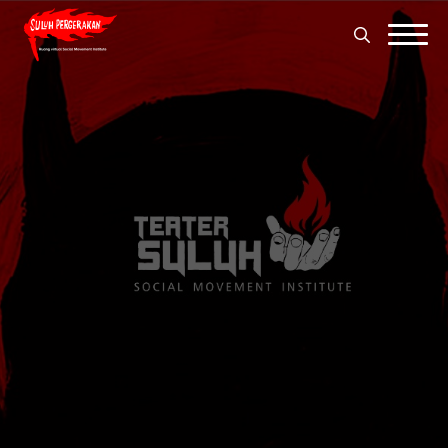
Search
for:
Search
for: