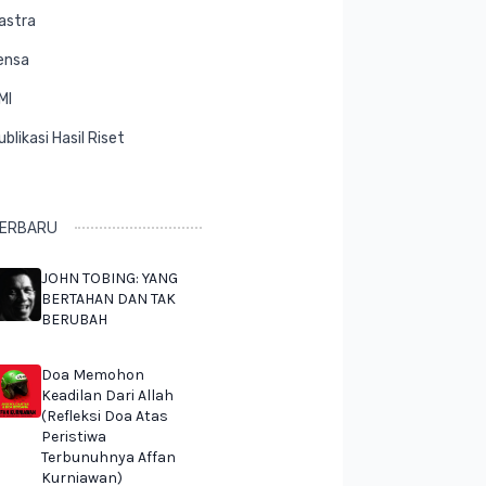
astra
ensa
MI
ublikasi Hasil Riset
ERBARU
JOHN TOBING: YANG
BERTAHAN DAN TAK
BERUBAH
Doa Memohon
Keadilan Dari Allah
(Refleksi Doa Atas
Peristiwa
Terbunuhnya Affan
Kurniawan)