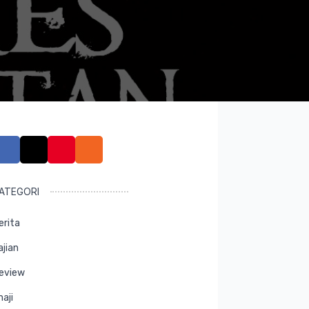
ATEGORI
erita
ajian
eview
maji