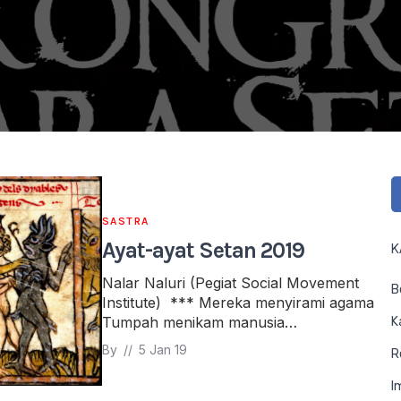
SASTRA
Ayat-ayat Setan 2019
K
Nalar Naluri (Pegiat Social Movement
B
Institute) *** Mereka menyirami agama
Tumpah menikam manusia…
K
By 
// 
5 Jan 19
R
I