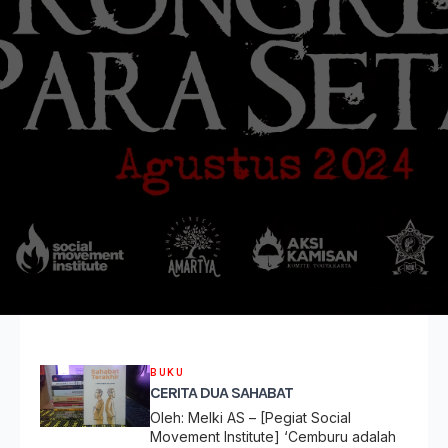
BUKU
CERITA DUA SAHABAT
Oleh: Melki AS – [Pegiat Social
Movement Institute] ‘Cemburu adalah