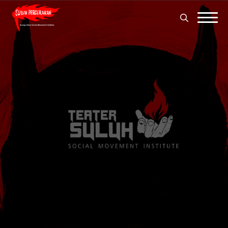
Search
for:
Search
for: