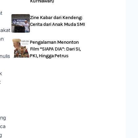
Kurniawan)
t
Zine Kabar dari Kendeng:
Cerita dari Anak Muda SMI
rakat
an
Pengalaman Menonton
Film “SIAPA DIA”: Dari SI,
PKI, Hingga Petrus
nulis
k
t
ang
aca
g