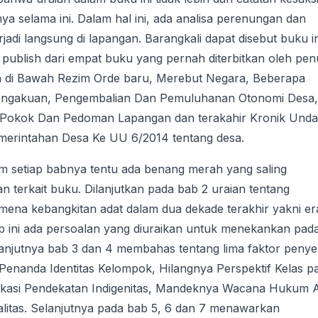
ya selama ini. Dalam hal ini, ada analisa perenungan dan
adi langsung di lapangan. Barangkali dapat disebut buku in
i publish dari empat buku yang pernah diterbitkan oleh penu
a di Bawah Rezim Orde baru, Merebut Negara, Beberapa
Pengakuan, Pengembalian Dan Pemuluhanan Otonomi Desa,
 Pokok Dan Pedoman Lapangan dan terakahir Kronik Und
erintahan Desa Ke UU 6/2014 tentang desa.
lam setiap babnya tentu ada benang merah yang saling
an terkait buku. Dilanjutkan pada bab 2 uraian tentang
mena kebangkitan adat dalam dua dekade terakhir yakni er
b ini ada persoalan yang diuraikan untuk menekankan pad
lanjutnya bab 3 dan 4 membahas tentang lima faktor peny
Penanda Identitas Kelompok, Hilangnya Perspektif Kelas p
plikasi Pendekatan Indigenitas, Mandeknya Wacana Hukum A
alitas. Selanjutnya pada bab 5, 6 dan 7 menawarkan