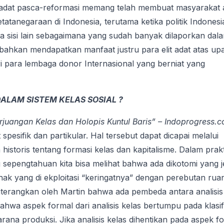
t adat pasca-reformasi memang telah membuat masyarakat 
atanegaraan di Indonesia, terutama ketika politik Indonesi
a sisi lain sebagaimana yang sudah banyak dilaporkan dal
bahkan mendapatkan manfaat justru para elit adat atas up
ri para lembaga donor Internasional yang berniat yang
LAM SISTEM KELAS SOSIAL ?
erjuangan Kelas dan Holopis Kuntul Baris” – Indoprogress.
spesifik dan partikular. Hal tersebut dapat dicapai melalui
toris tentang formasi kelas dan kapitalisme. Dalam prakt
 sepengtahuan kita bisa melihat bahwa ada dikotomi yang j
pihak yang di ekploitasi “keringatnya” dengan perebutan rua
 diterangkan oleh Martin bahwa ada pembeda antara analisis
ahwa aspek formal dari analisis kelas bertumpu pada klasif
rana produksi. Jika analisis kelas dihentikan pada aspek f