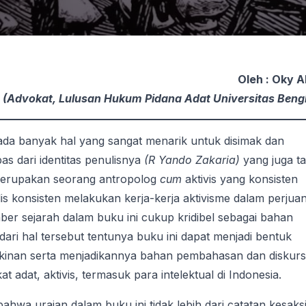
Oleh : Oky A
(Advokat, Lulusan Hukum Pidana Adat Universitas Beng
ada banyak hal yang sangat menarik untuk disimak dan
pas dari identitas penulisnya
(R Yando Zakaria)
yang juga t
 merupakan seorang antropolog
cum
aktivis yang konsisten
lis konsisten melakukan kerja-kerja aktivisme dalam perjua
ber sejarah dalam buku ini cukup kridibel sebagai bahan
ari hal tersebut tentunya buku ini dapat menjadi bentuk
kinan serta menjadikannya bahan pembahasan dan diskur
 adat, aktivis, termasuk para intelektual di Indonesia.
hwa uraian dalam buku ini tidak lebih dari catatan kesaks