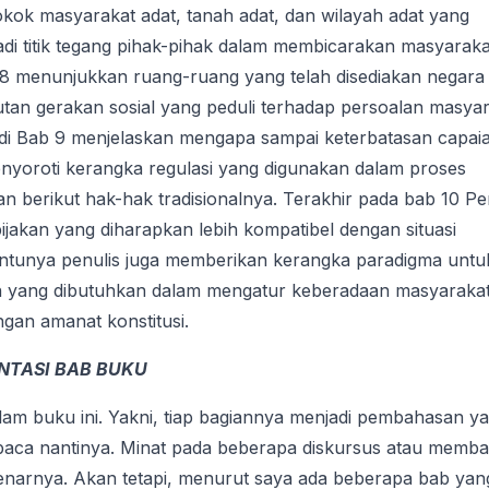
ok masyarakat adat, tanah adat, dan wilayah adat yang
i titik tegang pihak-pihak dalam membicarakan masyaraka
 8 menunjukkan ruang-ruang yang telah disediakan negara
untutan gerakan sosial yang peduli terhadap persoalan masya
u di Bab 9 menjelaskan mengapa sampai keterbatasan capai
enyoroti kerangka regulasi yang digunakan dalam proses
 berikut hak-hak tradisionalnya. Terakhir pada bab 10 Pe
jakan yang diharapkan lebih kompatibel dengan situasi
tentunya penulis juga memberikan kerangka paradigma untu
 yang dibutuhkan dalam mengatur keberadaan masyaraka
ngan amanat konstitusi.
NTASI BAB BUKU
am buku ini. Yakni, tiap bagiannya menjadi pembahasan y
baca nantinya. Minat pada beberapa diskursus atau memb
benarnya. Akan tetapi, menurut saya ada beberapa bab yan