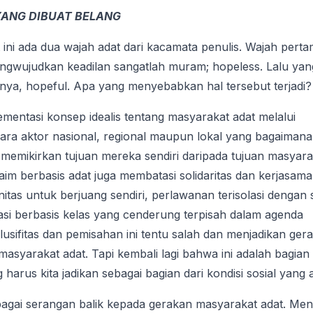
ANG DIBUAT BELANG
ini ada dua wajah adat dari kacamata penulis. Wajah pert
engwujudkan keadilan sangatlah muram; hopeless. Lalu yan
ya, hopeful. Apa yang menyebabkan hal tersebut terjadi?
entasi konsep idealis tentang masyarakat adat melalui
para aktor nasional, regional maupun lokal yang bagaiman
li memikirkan tujuan mereka sendiri daripada tujuan masyara
klaim berbasis adat juga membatasi solidaritas dan kerjasama
as untuk berjuang sendiri, perlawanan terisolasi dengan 
isasi berbasis kelas yang cenderung terpisah dalam agenda
lusifitas dan pemisahan ini tentu salah dan menjadikan ger
asyarakat adat. Tapi kembali lagi bahwa ini adalah bagian
 harus kita jadikan sebagai bagian dari kondisi sosial yang 
sebagai serangan balik kepada gerakan masyarakat adat. Me