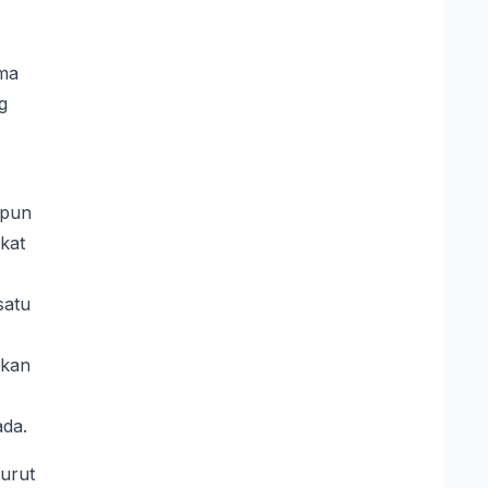
ama
g
apun
kat
satu
akan
ada.
nurut