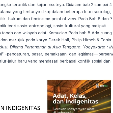
ngka teroritik dan kajian risetnya. Didalam bab 2 sampai 4
tama yang tentunya dikaji dalam beberapa teori sosiologi,
l politik, hukum dan feminisme point of view. Pada Bab 6 dan 7
 teori sosio-antropologi, sosio-kultural yang meliputi
n tanah dan wilayah adat. Kemudian Pada bab 8 Ada ruang
at dan merujuk pada karya Derek Hall, Philip Hirsch & Tania
klusi: Dilema Pertanahan di Asia Tenggara. Yogyakarta : I
si” –pengaturan, pasar, pemaksaan, dan legitimasi—berse
r-jalur baru yang mendasari berbagai konflik sosial dan