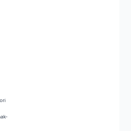
ori
hak-