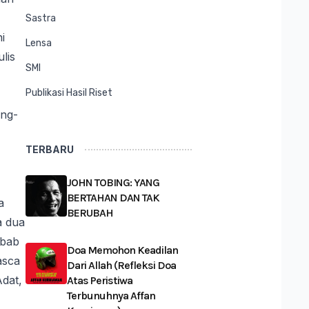
Sastra
i
Lensa
lis
SMI
Publikasi Hasil Riset
ang-
TERBARU
JOHN TOBING: YANG
BERTAHAN DAN TAK
a
BERUBAH
a dua
ebab
Doa Memohon Keadilan
asca
Dari Allah (Refleksi Doa
dat,
Atas Peristiwa
Terbunuhnya Affan