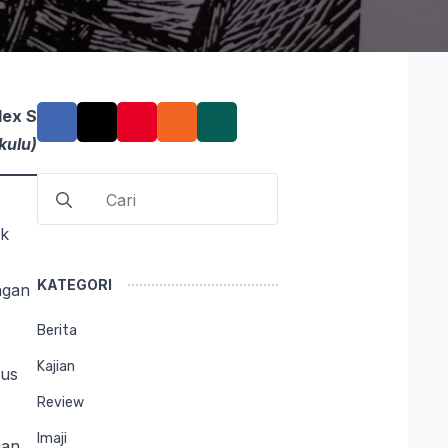
lex S
kulu)
Search
for:
ak
KATEGORI
ngan
Berita
Kajian
sus
Review
Imaji
ian