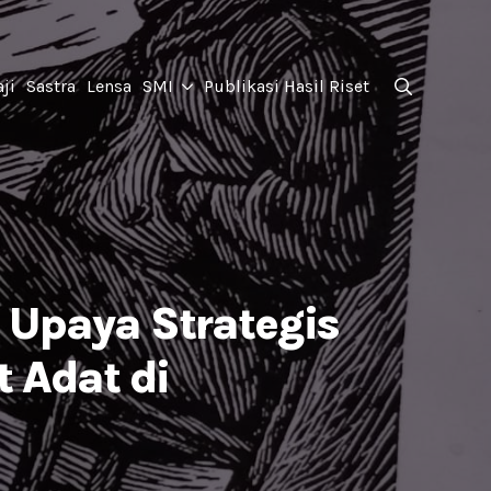
for:
ji
Sastra
Lensa
SMI
Publikasi Hasil Riset
Search
for:
 Upaya Strategis
 Adat di