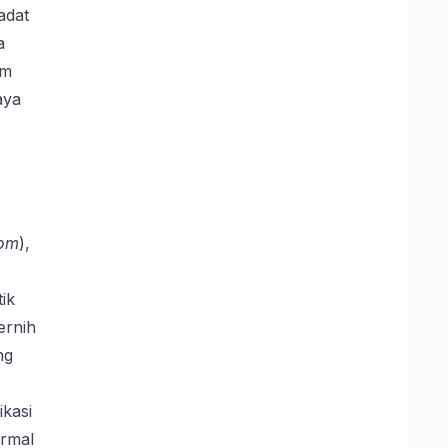
adat
a
am
aya
com
),
ik
ernih
ng
ikasi
ormal