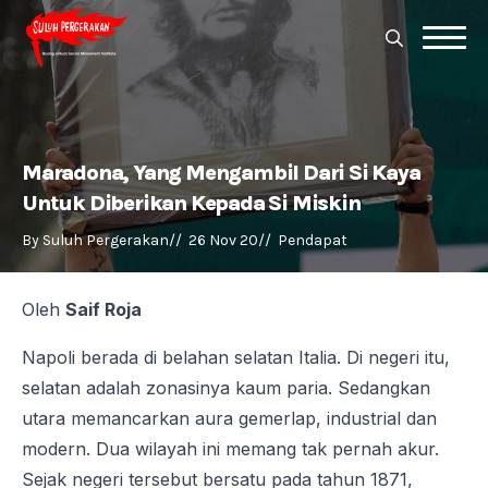
Search
for:
Search
for:
Maradona, Yang Mengambil Dari Si Kaya
Untuk Diberikan Kepada Si Miskin
By 
Suluh Pergerakan
//  
26 Nov 20
//  
Pendapat
Oleh
Saif Roja
Napoli berada di belahan selatan Italia. Di negeri itu,
selatan adalah zonasinya kaum paria. Sedangkan
utara memancarkan aura gemerlap, industrial dan
modern. Dua wilayah ini memang tak pernah akur.
Sejak negeri tersebut bersatu pada tahun 1871,