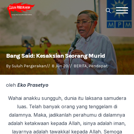
Search
for:
Search
for:
Bang Said: Kesaksian Seorang Murid
By 
Suluh Pergerakan
//  
8 Jun 20
//  
BERITA
Pendapat
oleh
Eko Prasetyo
Wahai anakku sungguh, dunia itu laksana samudera
luas. Telah banyak orang yang tenggelam di
dalamnya. Maka, jadikanlah perahumu di dalamnya
adalah ketakwaan kepada Allah, isinya adalah iman,
layarnya adalah tawakkal kepada Allah. Semoga