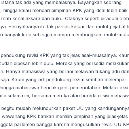
r istana tak ada yang membalasnya. Bayangkan seorang
 hingga kalau mencari pimpinan KPK yang ideal lebih baik 
pernah kenal aksara dan buku. Otaknya seperti diracuni oleh
. Pernyataanya itu tak pantas keluar dari mulut pejabat t
ari banyak kota sehingga mampu membungkam mulut-mulu
pendukung revisi KPK yang tak jelas asal-muasalnya. Kau
 sudah dipesan lebih dulu. Mereka yang bersedia melakuka
tuan. Hanya mahasiswa yang berani melawan tukang adu d
a saja. Kaum yang jadi pendukung rezim sembari melempar
 hingga mahasiswa hendak ganti pemerintahan. Melalui aksi
ita selama ini, bersama mereka atau berada di sisi mahasis
an begitu mudah meluncurkan paket UU yang kandunganny
i wewenang KPK bahkan memilih pimpinan yang jelas-jelas
nggota parlemen bangga karena mengusulkan revisi UU K