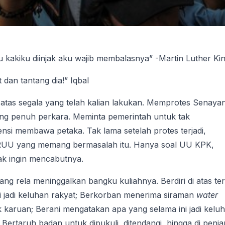
u kakiku diinjak aku wajib membalasnya” -Martin Luther Ki
 dan tantang dia!” Iqbal
 atas segala yang telah kalian lakukan. Memprotes Senaya
g penuh perkara. Meminta pemerintah untuk tak
i membawa petaka. Tak lama setelah protes terjadi,
RUU yang memang bermasalah itu. Hanya soal UU KPK,
 tak ingin mencabutnya.
g rela meninggalkan bangku kuliahnya. Berdiri di atas ter
 jadi keluhan rakyat; Berkorban menerima siraman
water
 karuan; Berani mengatakan apa yang selama ini jadi kelu
Bertaruh badan untuk dipukuli, ditendangi, hingga di penja