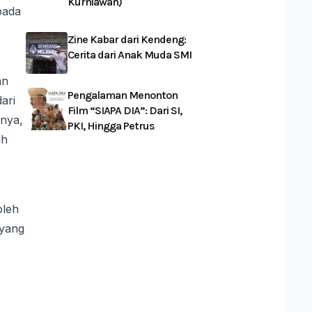
Kurniawan)
pada
Zine Kabar dari Kendeng:
Cerita dari Anak Muda SMI
an
Pengalaman Menonton
ari
Film “SIAPA DIA”: Dari SI,
nya,
PKI, Hingga Petrus
ah
oleh
 yang