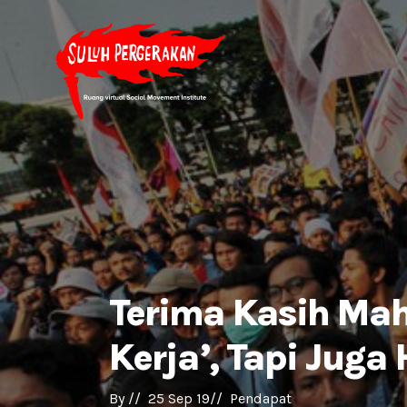
Terima Kasih Maha
Kerja’, Tapi Juga
By 
//  
25 Sep 19
//  
Pendapat