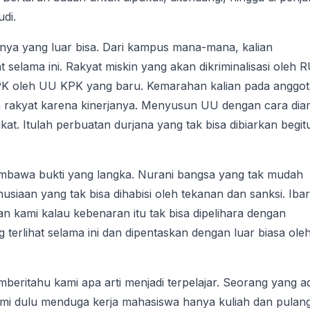
udi.
snya yang luar bisa. Dari kampus mana-mana, kalian
 selama ini. Rakyat miskin yang akan dikriminalisasi oleh 
oleh UU KPK yang baru. Kemarahan kalian pada anggot
n rakyat karena kinerjanya. Menyusun UU dengan cara dia
at. Itulah perbuatan durjana yang tak bisa dibiarkan begit
embawa bukti yang langka. Nurani bangsa yang tak mudah
usiaan yang tak bisa dihabisi oleh tekanan dan sanksi. Ibar
n kami kalau kebenaran itu tak bisa dipelihara dengan
terlihat selama ini dan dipentaskan dengan luar biasa ole
eritahu kami apa arti menjadi terpelajar. Seorang yang ad
kami dulu menduga kerja mahasiswa hanya kuliah dan pulan