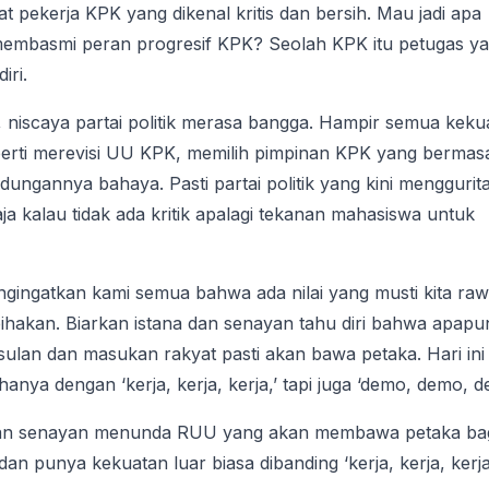
t pekerja KPK yang dikenal kritis dan bersih. Mau jadi apa
u membasmi peran progresif KPK? Seolah KPK itu petugas y
iri.
 niscaya partai politik merasa bangga. Hampir semua keku
seperti merevisi UU KPK, memilih pimpinan KPK yang bermas
ngannya bahaya. Pasti partai politik yang kini menggurit
kalau tidak ada kritik apalagi tekanan mahasiswa untuk
gingatkan kami semua bahwa ada nilai yang musti kita raw
ihakan. Biarkan istana dan senayan tahu diri bahwa apapu
ulan dan masukan rakyat pasti akan bawa petaka. Hari ini
hanya dengan ‘kerja, kerja, kerja,’ tapi juga ‘demo, demo, d
 dan senayan menunda RUU yang akan membawa petaka ba
 punya kekuatan luar biasa dibanding ‘kerja, kerja, kerja