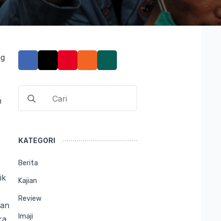
ng
Search
n
for:
KATEGORI
Berita
ik
Kajian
Review
han
Imaji
ra