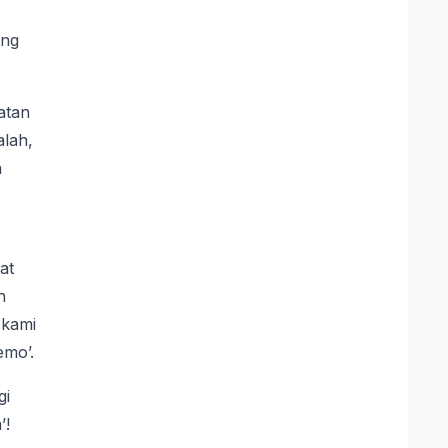
ang
atan
alah,
a
at
n
 kami
emo’.
gi
’!