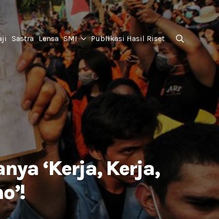
for:
ji
Sastra
Lensa
SMI
Publikasi Hasil Riset
Search
for:
nya ‘Kerja, Kerja,
o’!