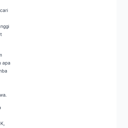
cari
inggi
t
m
n apa
omba
wa.
a
PK,