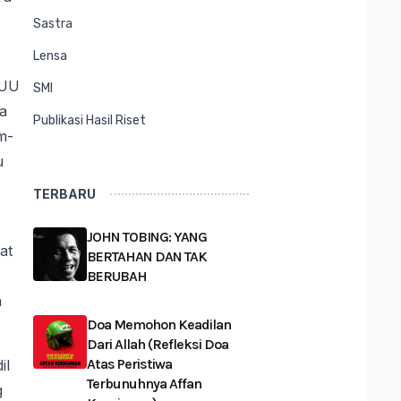
Sastra
Lensa
RUU
SMI
a
Publikasi Hasil Riset
m-
u
TERBARU
JOHN TOBING: YANG
at
BERTAHAN DAN TAK
BERUBAH
h
Doa Memohon Keadilan
Dari Allah (Refleksi Doa
Atas Peristiwa
il
Terbunuhnya Affan
g