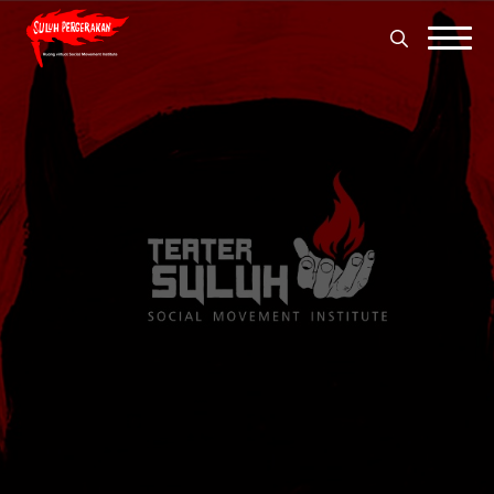
Search
for:
Search
for: