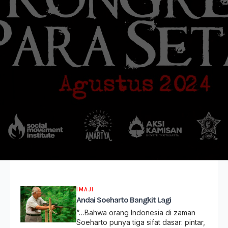
IMAJI
Andai Soeharto Bangkit Lagi
“…Bahwa orang Indonesia di zaman
Soeharto punya tiga sifat dasar: pintar,