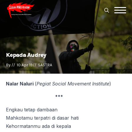
Search
for:
Search
for:
Kepada Audrey
By 
//  
10 Apr 19
//  
SASTRA
Nalar Naluri
(
Pegiat Social Movement Institute
)
***
Engkau tetap dambaan
Mahkotamu terpatri di dasar hati
Kehormatanmu ada di kepala