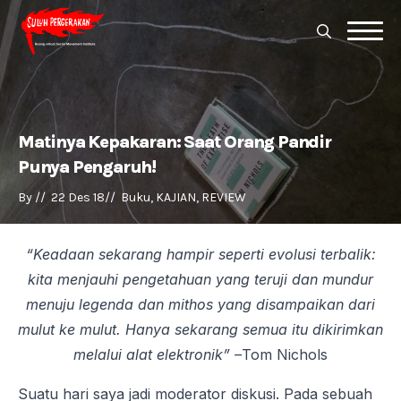
Search
for:
Search
for:
Matinya Kepakaran: Saat Orang Pandir
Punya Pengaruh!
By 
//  
22 Des 18
//  
Buku
KAJIAN
REVIEW
“Keadaan sekarang hampir seperti evolusi terbalik:
kita menjauhi pengetahuan yang teruji dan mundur
menuju legenda dan mithos yang disampaikan dari
mulut ke mulut. Hanya sekarang semua itu dikirimkan
melalui alat elektronik” –
Tom Nichols
Suatu hari saya jadi moderator diskusi. Pada sebuah