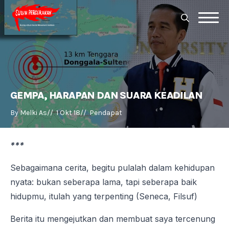
Search
for:
Search
for:
GEMPA, HARAPAN DAN SUARA KEADILAN
By 
Melki As
//  
1 Okt 18
//  
Pendapat
***
Sebagaimana cerita, begitu pulalah dalam kehidupan
nyata: bukan seberapa lama, tapi seberapa baik
hidupmu, itulah yang terpenting (Seneca, Filsuf)
Berita itu mengejutkan dan membuat saya tercenung