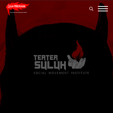
Search
for:
Search
for: